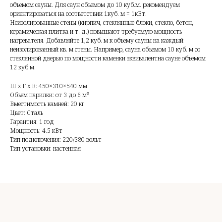
объемом сауны. Для саун объемом до 10 куб.м. рекомендуем
ориентироваться на соответствии 1куб. м = 1кВт.
Неизолированные стены
(
кирпич, стеклянные блоки, стекло, бетон,
керамическая плитка и т. д.) повышают требуемую мощность
нагревателя. Добавляйте 1,2 куб. м к объему сауны на каждый
неизолированный кв. м стены. Например, сауна объемом 10 куб. м со
стеклянной дверью по мощности каменки эквивалентна сауне объемом
12 куб.м.
Ш x Г x В: 450×310×540 мм
Объем парилки: от 3 до 6 м³
Вместимость камней: 20 кг
Цвет: Сталь
Гарантия: 1 год
Мощность: 4.5 кВт
Тип подключения: 220/380 вольт
Тип установки: настенная