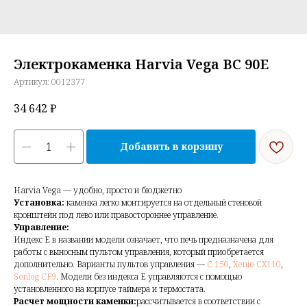
Электрокаменка Harvia Vega BC 90E
Артикул:
0012377
34 642
₽
Добавить в корзину
Harvia Vega — удобно, просто и бюджетно
Установка:
каменка легко монтируется на отдельный стеновой
кронштейн под лево или правостороннее управление.
Управление:
Индекс Е в названии модели означает, что печь предназначена для
работы с выносным пультом управления, который приобретается
дополнительно. Варианты пультов управления —
C 150
,
Xenio CX110
,
Senlog CF9
. Модели без индекса Е управляются с помощью
установленного на корпусе таймера и термостата.
Расчет мощности каменки:
рассчитывается в соответствии с