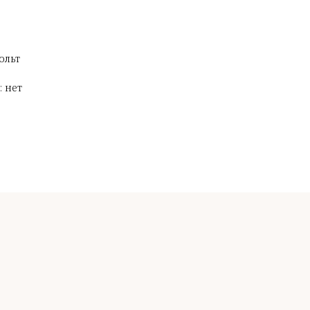
ольт
 нет