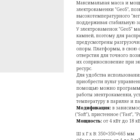
Максимальная масса и мощ
электрокаменки "GeoS", по
высокотемпературного "лег
поддерживая стабильную з
У электрокаменок "GeoS" м
камней, поэтому для распр
предусмотрены разгрузочн
опоры. Платформы, в свою
отверстия для точного поз
их соприкосновение при эк
ресурс.
Для удобства использовани
приобрести пульт управле
помощью можно программи
работы электрокаменки, у
температуру в парилке и п
Модификация:
в зависимос
(
"Soft"), пристенное
(
"Fast", "
Мощность:
от 4 кВт до 18 кВ
Ш x Г x В: 350×350×665 мм