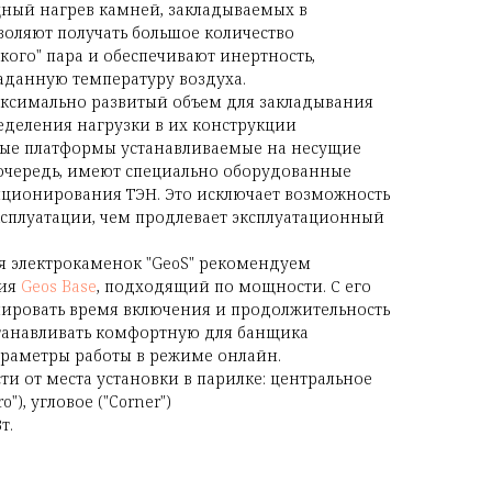
ный нагрев камней, закладываемых в
зволяют получать большое количество
кого" пара и обеспечивают инертность,
аданную температуру воздуха.
аксимально развитый объем для закладывания
еделения нагрузки в их конструкции
ые платформы устанавливаемые на несущие
 очередь, имеют специально оборудованные
иционирования ТЭН. Это исключает возможность
сплуатации, чем продлевает эксплуатационный
я электрокаменок "GeoS" рекомендуем
ния
Geos Base
, подходящий по мощности. С его
ровать время включения и продолжительность
станавливать комфортную для банщика
араметры работы в режиме онлайн.
ти от места установки в парилке: центральное
Pro"), угловое
(
"Corner")
т.