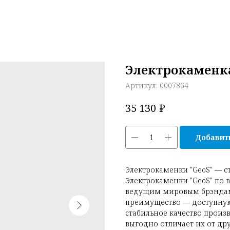
Электрокаменка 
Артикул:
0007864
₽
35 130
Добавить
Электрокаменки "GeoS" — ст
Электрокаменки "GeoS" по 
ведущим мировым брэндам
преимущество — доступную
стабильное качество произв
выгодно отличает их от др