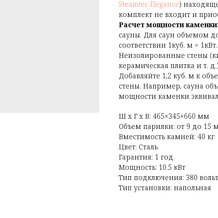
Steamtec Elegance
) находяще
комплект не входит и прио
Расчет мощности каменки
сауны. Для саун объемом д
соответствии 1куб. м = 1кВт.
Неизолированные стены
(
к
керамическая плитка и т. 
Добавляйте 1,2 куб. м к о
стены. Например, сауна объ
мощности каменки эквивале
Ш x Г x В: 465×345×660 мм
Объем парилки: от 9 до 15 
Вместимость камней: 40 кг
Цвет: Сталь
Гарантия: 1 год
Мощность: 10.5 кВт
Тип подключения: 380 воль
Тип установки: напольная