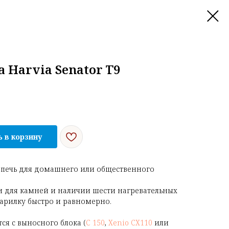
 Harvia Senator T9
 в корзину
я печь для домашнего или общественного
и для камней и наличии шести нагревательных
парилку быстро и равномерно.
тся с выносного блока
(
C 150
,
Xenio CX110
или