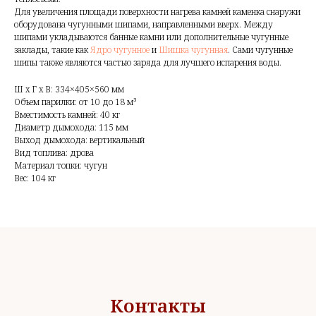
Для увеличения площади поверхности нагрева камней каменка снаружи
оборудована чугунными шипами, направленными вверх. Между
шипами укладываются банные камни или дополнительные чугунные
заклады, такие как
Ядро чугунное
и
Шишка чугунная
. Сами чугунные
шипы также являются частью заряда для лучшего испарения воды.
Ш x Г x В: 334×405×560 мм
Объем парилки: от 10 до 18 м³
Вместимость камней: 40 кг
Диаметр дымохода: 115 мм
Выход дымохода: вертикальный
Вид топлива: дрова
Материал топки: чугун
Вес: 104 кг
Контакты