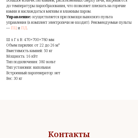
Большое количество камней, расположенных сверху печи, нагреваются
до температуры парообразования, что позволяет плескать на горячие
камни и наслаждаться мягким и влажным паром.
Управление:
осуществляется при помощи выносного пульта
управления
(
в комплект электропечи не входит). Рекомендуемые пульты
—
ПЦ
и
ПД
.
Ш x Г x В: 470×700×780 мм
Объем парилки: от 22 до 26 м³
Вместимость камней: 50 кг
Мощность: 16 кВт
Тип подключения: 380 вольт
Тип установки: напольная
Встроенный парогенератор: нет
Вес: 30 кг
Контакты