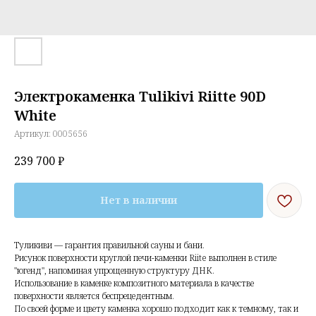
Электрокаменка Tulikivi Riitte 90D
White
Артикул:
0005656
239 700
₽
Нет в наличии
Туликиви — гарантия правильной сауны и бани.
Рисунок поверхности круглой печи-каменки Riite выполнен в стиле
"югенд", напоминая упрощенную структуру ДНК.
Использование в каменке композитного материала в качестве
поверхности является беспрецедентным.
По своей форме и цвету каменка хорошо подходит как к темному, так и