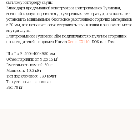
светлому интерьеру сауны.
Благодаря продуманной конструкции электрокаменок Туликиви,
внешний корпус нагревается до умеренных температур, что позволяет
установить минимальное безопасное расстояниедо горючих материалов
в 20 мм, что позволяет легко встраивать печь в полки и экономить место
внутри сауны.
Электрокаменки Туликиви Riite подключаются к пультам сторонних
производителей, например Harvia
Xenio CX110
, EOS или Fasel.
Ш x Г x В: 400×400×950 мм
Объем парилки: от 9 до 15 м³
Вместимость камней: 60 кг
Мощность: 10.5 кВт
Тип подключения: 380 вольт
Тип установки: напольная
Вес: 78 кг