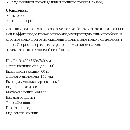
с удлиненной топкой
(
длина топочного тоннеля 250мм)
Облицовка:
змеевик
талькохлорит
Дровяная печь Варвара Сказка сочетает в себе привлекательный внешний
вид и эффективную конвекционно-аккумулирующую печь, способную за
короткое время прогреть помещение и длительное время поддерживать
тепло. Дверь с панорамным жаропрочным стеклом позволяет
насладиться неповторимой игрой огня.
Ш x Г x В: 430×560×740 мм
Объем парилки: от 5 до 12 м³
Вместимость камней: 60 кг
Диаметр дымохода: 115 мм
Выход дымохода: вертикальный
Вид топлива: дрова
Материал топки: металл
Бак для воды: нет
Теплообменник: нет
Гарантия: 1 год
Вид камня: змеевик