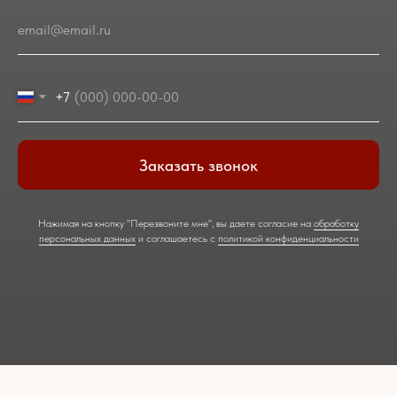
email@email.ru
+7
Заказать звонок
Нажимая на кнопку "Перезвоните мне", вы даете согласие на
обработку
персональных данных
и соглашаетесь c
политикой конфиденциальности