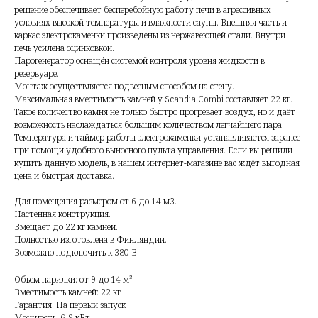
решение обеспечивает бесперебойную работу печи в агрессивных
условиях высокой температуры и влажности сауны. Внешняя часть и
каркас электрокаменки произведены из нержавеющей стали. Внутри
печь усилена оцинковкой.
Парогенератор оснащён системой контроля уровня жидкости в
резервуаре.
Монтаж осуществляется подвесным способом на стену.
Максимальная вместимость камней у Scandia Combi составляет 22 кг.
Такое количество камня не только быстро прогревает воздух, но и даёт
возможность наслаждаться большим количеством легчайшего пара.
Температура и таймер работы электрокаменки устанавливается заранее
при помощи удобного выносного пульта управления. Если вы решили
купить данную модель, в нашем интернет-магазине вас ждёт выгодная
цена и быстрая доставка.
Для помещения размером от 6 до 14 м3.
Настенная конструкция.
Вмещает до 22 кг камней.
Полностью изготовлена в Финляндии.
Возможно подключить к 380 В.
Объем парилки: от 9 до 14 м³
Вместимость камней: 22 кг
Гарантия: На первый запуск
Мощность: 6-9 кВт