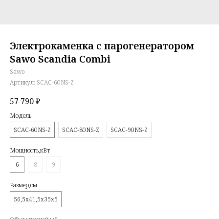
Электрокаменка с парогенератором
Sawo Scandia Combi
Sawo
Артикул:
SCAC-60NS-Z
57 790
₽
Модель
SCAC-60NS-Z
SCAC-80NS-Z
SCAC-90NS-Z
Мощность,кВт
6
8
9
Размер,см
56,5х41,5х35х5