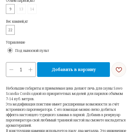
Объем парной,м3
9
13
14
Вес камней,кг
22
Управление
Под выносной пульт
Добавить в корзину
Небольшие габариты и приемлемая цена делают печь для сауны Sawo
Scandia Combi одной из приоритетных моделей для парилок объёмом
7-14 куб. метров.
Эта модификация поистине имеет расширенные возможности за счёт
встроенного парогенератора. С его помощью можно легко добиться
эффекта настоящего турецкого хамама в парной. Добавив в резервуар
парогенератора свой любимый травяной настой вы сможете насладиться
ароматерапией.
В конструкции каменки используется сразу два металла. Это инженерное