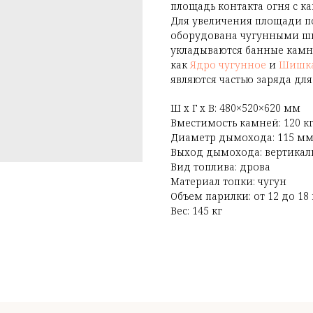
площадь контакта огня с к
Для увеличения площади п
оборудована чугунными ш
укладываются банные камн
как
Ядро чугунное
и
Шишка
являются частью заряда дл
Ш x Г x В: 480×520×620 мм
Вместимость камней: 120 к
Диаметр дымохода: 115 м
Выход дымохода: вертика
Вид топлива: дрова
Материал топки: чугун
Объем парилки: от 12 до 18
Вес: 145 кг