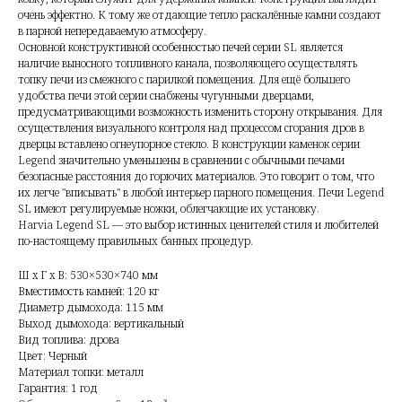
очень эффектно. К тому же отдающие тепло раскалённые камни создают
в парной непередаваемую атмосферу.
Основной конструктивной особенностью печей серии SL является
наличие выносного топливного канала, позволяющего осуществлять
топку печи из смежного с парилкой помещения. Для ещё большего
удобства печи этой серии снабжены чугунными дверцами,
предусматривающими возможность изменить сторону открывания. Для
осуществления визуального контроля над процессом сгорания дров в
дверцы вставлено огнеупорное стекло. В конструкции каменок серии
Legend значительно уменьшены в сравнении с обычными печами
безопасные расстояния до горючих материалов. Это говорит о том, что
их легче "вписывать" в любой интерьер парного помещения. Печи Legend
SL имеют регулируемые ножки, облегчающие их установку.
Harvia Legend SL — это выбор истинных ценителей стиля и любителей
по-настоящему правильных банных процедур.
Ш x Г x В: 530×530×740 мм
Вместимость камней: 120 кг
Диаметр дымохода: 115 мм
Выход дымохода: вертикальный
Вид топлива: дрова
Цвет: Черный
Материал топки: металл
Гарантия: 1 год