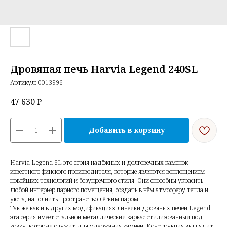
Дровяная печь Harvia Legend 240SL
Артикул:
0013996
47 630
₽
Добавить в корзину
Harvia Legend SL это серия надёжных и долговечных каменок
известного финского производителя, которые являются воплощением
новейших технологий и безупречного стиля. Они способны украсить
любой интерьер парного помещения, создать в нём атмосферу тепла и
уюта, наполнить пространство лёгким паром.
Так же как и в других модификациях линейки дровяных печей Legend
эта серия имеет стальной металлический каркас стилизованный под
ковку, который служит для удержания камней. Конструкция выглядит