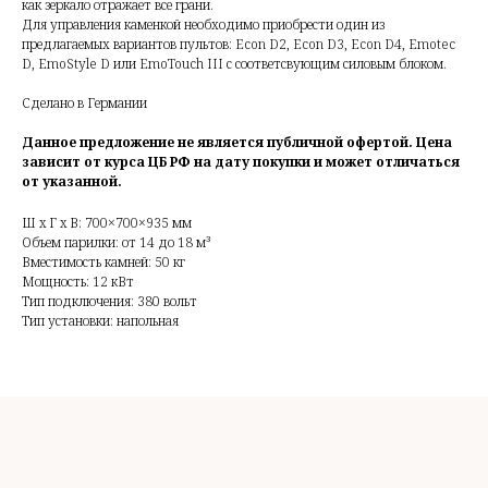
как зеркало отражает все грани.
Для управления каменкой необходимо приобрести один из
предлагаемых вариантов пультов: Econ D2, Econ D3, Econ D4, Emotec
D, EmoStyle D или EmoTouch III с соответсвующим силовым блоком.
Сделано в Германии
Данное предложение не является публичной офертой. Цена
зависит от курса ЦБ РФ на дату покупки и может отличаться
от указанной.
Ш x Г x В: 700×700×935 мм
Объем парилки: от 14 до 18 м³
Вместимость камней: 50 кг
Мощность: 12 кВт
Тип подключения: 380 вольт
Тип установки: напольная