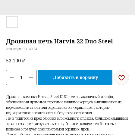
Дровяная печь Harvia 22 Duo Steel
Артикул:
0014024
53 100
₽
Добавить в корзину
Дровяная каменка Harvia Steel DUO имеет лаконичный дизайн,
обеспеченный прямыми строгими линиями корпуса выполненного из
нержавеющей стали или окрашенного в черный цвет, которые
подчёркивают элегантность и безупречность стиля.
Печь топится из предбанника или комнаты отдыха, большой каминный
экран позволяет загружать в топку большее количество березовых
поленьев и радует глаз панорамой горящих дров.
Для удобства в конструкции печи предусмотрена возможность