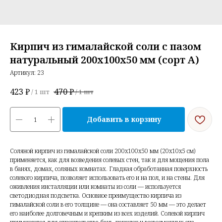
Кирпич из гималайской соли с пазом
натуральный 200x100x50 мм (сорт А)
Артикул:
23
423
₽
470
₽
/
1 шт
/
1 шт
Добавить в корзину
Соляной кирпич из гималайской соли 200x100x50 мм (20x10x5 см)
применяется, как для возведения солевых стен, так и для мощения пола
в банях, домах, соляных комнатах. Гладкая обработанная поверхность
солевого кирпича, позволяет использовать его и на пол, и на стены. Для
оживления инсталляции или комнаты из соли — используется
светодиодная подсветка. Основное преимущество кирпича из
гималайской соли в его толщине — она составляет 50 мм — это делает
его наиболее долговечным и крепким из всех изделий. Солевой кирпич