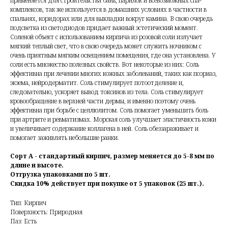
применяется для строительства бань, парилок и всевозможных спа-
комплексов, так же используется в домашних условиях в частности в
спальнях, коридорах или для выкладки вокруг камина. В свою очередь
подсветка из светодиодов придает важный эстетический момент.
Соленой объект с использованием кирпича из розовой соли излучает
мягкий теплый свет, что в свою очередь может служить ночником с
очень приятным мягким освещением помещения, где она установлена. У
соли есть множество полезных свойств. Вот некоторые из них: Соль
эффективна при лечении многих кожных заболеваний, таких как псориаз,
экзема, нейродерматит. Соль стимулирует потоотделение и,
следовательно, ускоряет вывод токсинов из тела. Соль стимулирует
кровообращение в верхней части дермы, и именно поэтому очень
эффективна при борьбе с целлюлитом. Соль помогает уменьшить боль
при артрите и ревматизмах. Морская соль улучшает эластичность кожи
и увеличивает содержание коллагена в ней. Соль обеззараживает и
помогает заживлять небольшие ранки.
Сорт А - стандартный кирпич, размер меняется до 5-8 мм по
длине и высоте.
Отгрузка упаковками по 5 шт.
Скидка 10% действует при покупке от 5 упаковок (25 шт.).
Тип: Кирпич
Поверхность: Природная
Паз: Есть