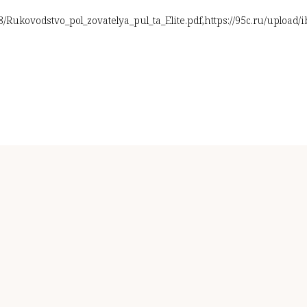
d8/Rukovodstvo_pol_zovatelya_pul_ta_Elite.pdf,https://95c.ru/upload/