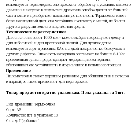
используется термодерево: оно проходит обработку в условиях высокого
давления и нагрева: в результате древесина освобождается от большей
части влаги и приобретает повышенную плотность. Термоольха имеет
более насыщенный цвет, она устойчива к контакту с влагой, не боится
другого разрушительного воздействия среды.
Технические характеристики
Длина начинается от 1000 мм – можно выбрать хорошую отделку и
для небольшой, и для просторной парной. Для производства
используется сорт древесины ЕА с гладкой поверхностью без сучков и
других дефектов. Влажность материала составляет не больше 8-10%:
проведенная сушка предотвращает деформацию материала,
обеспечивает его устойчивость к искривлению и появлению трещин.
Применение
Пиломатериал станет хорошим решением для обшивки стен и потолка
в парной, ее также применяют для перегородок.
Товар продается кратно упаковкам. Цена указана за 1 шт.
Вид древесины: Термо-ольха
Сорт: АВ
Количество шт. в упаковке: 10
Склад: Щербинка-1