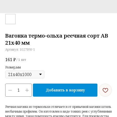
Вагонка термо-ольха реечная сорт АВ
21х40 мм
Артикул:
1027BW-1
161
₽
/
1 шт
Размер,мм
Добавить в корзину
Реечная вагонка из термоольхи отличается от привычной вагонки штиль
необычным профилем. Он изготовлен в виде тонких реек с углублениями
между ними, такая поверхность красиво смотрится. Для производства