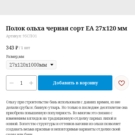
Полок ольха черная сорт ЕА 27х120 мм
Артикул:
95СПО1
343
₽
/
1 шт
Размер,мм
Добавить в корзину
Ольху при строительстве бань использовали с давних времен, из нее
делали срубы и ;банную утварь. Но только в последнее десятилетие она
приобрела повышенную популярность. Во многом это связано с
изменением взглядов на традиционную отделку парных липой и
осиной. Богатство структуры и оттенков вагонки из ольхи позволяет
создавать весьма красивые и неповторимые варианты отделки своей
сауны или бани.