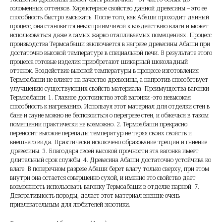
соломенных оттенков. Характерное свойство данной древесины – это ее
способность быстро высыхать. После того, как Абаши проходит данный
процесс, она становится невосприимчивой к воздействию влаги и может
использоваться даже в самых жарко отапливаемых помещениях. Процесс
производства Термоабаши заключается в нагреве древесины Абаши при
достаточно высокой температуре в специальной печи. В результате этого
процесса готовые изделия приобретают шикарный шоколадный
оттенок. Воздействие высокой температуры в процессе изготовления
Термоабаши не влияет на качество древесины, а напротив способствует
улучшению существующих свойств материала. Преимущества вагонки
Термоабаши: 1. Главное достоинство этой вагонки -это невысокая
способность к нагреванию. Используя этот материал для отделки стен в
бане и сауне можно не беспокоиться о перегреве стен, и обжечься в таком
помещении практически не возможно. 2. Термоабаши прекрасно
переносит высокие перепады температур не теряя своих свойств и
внешнего вида. Практически исключено образование трещин и гниение
древесины. 3. Благодаря своей высокой прочности эта вагонка имеет
длительный срок службы. 4. Древесина Абаши достаточно устойчива ко
влаге. В поперечном разрезе Абаши берет влагу только сверху, при этом
внутри она остается совершенно сухой, и именно это свойство дает
возможность использовать вагонку Термоабаши в отделке парной. 7.
Декоративность породы, делает этот материал внешне очень
привлекательным для любителей экзотики.