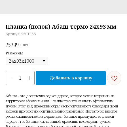
Планка (полок) Абаш-термо 24х93 мм
Артикул:
95СТС58
757
₽
/
1 шт
Размер,мм
Добавить в корзину
Абаши – это достаточно редкое дерево, которое можно встретить на
территории Африки и Азии. Его еще принято называть африканским
дубом. Этот вид древесины обрел свою популярность благодаря своей
высокой прочностью и оптимальными размерами. Достаточно высокое
расположение ветвей на дереве дает большое преимущество данной
породе , т.к. большая часть ценной древесины не содержит сучков.
Расцветка древесины может быть различной – от чисто белых до