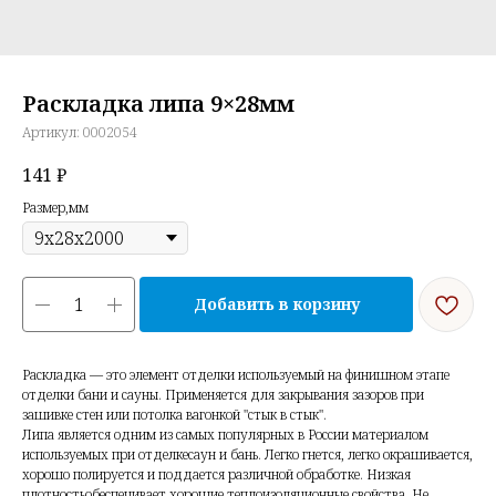
Раскладка липа 9×28мм
Артикул:
0002054
141
₽
Размер,мм
Добавить в корзину
Раскладка — это элемент отделки используемый на финишном этапе
отделки бани и сауны. Применяется для закрывания зазоров при
зашивке стен или потолка вагонкой "стык в стык".
Липа является одним из самых популярных в России материалом
используемых при отделкесаун и бань. Легко гнется, легко окрашивается,
хорошо полируется и поддается различной обработке. Низкая
плотностьобеспечивает хорошие теплоизоляционные свойства. Не