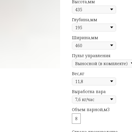
Высота,мм
Глубина,мм
Ширина,мм
Пульт управления
Вес,кг
Выработка пара
Объем парной,м3
8
Страна производства