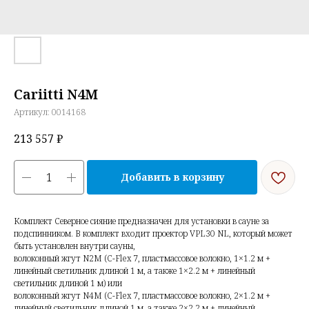
Cariitti N4M
Артикул:
0014168
213 557
₽
Добавить в корзину
Комплект Северное сияние предназначен для установки в сауне за
подспинником. В комплект входит проектор VPL30 NL, который может
быть установлен внутри сауны,
волоконный жгут N2M
(
C-Flex 7, пластмассовое волокно, 1×1.2 м +
линейный светильник длиной 1 м, а также 1×2.2 м + линейный
светильник длиной 1 м) или
волоконный жгут N4M
(
C-Flex 7, пластмассовое волокно, 2×1.2 м +
линейный светильник длиной 1 м, а также 2×2.2 м + линейный