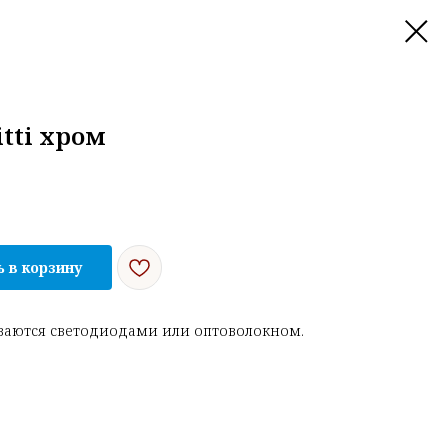
tti хром
 в корзину
иваются светодиодами или оптоволокном.