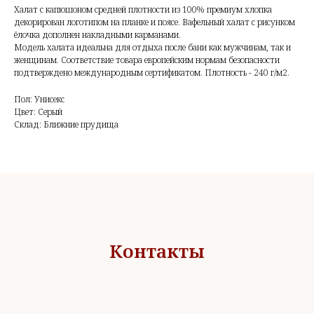
Халат с капюшоном средней плотности из 100% премиум хлопка
декорирован логотипом на планке и поясе. Вафельный халат с рисунком
ёлочка дополнен накладными карманами.
Модель халата идеальна для отдыха после бани как мужчинам, так и
женщинам. Соответствие товара европейским нормам безопасности
подтверждено международным сертификатом. Плотность - 240 г/м2.
Пол: Унисекс
Цвет: Серый
Склад: Ближние прудища
Контакты