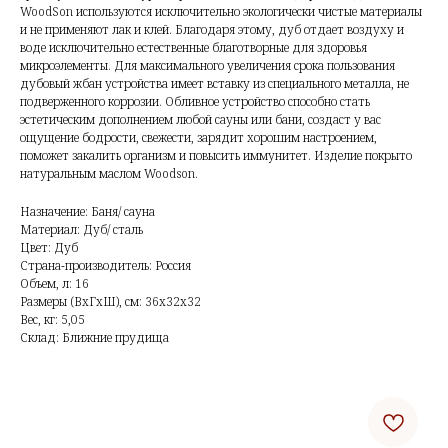
WoodSon используются исключительно экологически чистые материалы
и не применяют лак и клей. Благодаря этому, дуб отдает воздуху и
воде исключительно естественные благотворные для здоровья
микроэлементы. Для максимального увеличения срока пользования
дубовый жбан устройства имеет вставку из специального металла, не
подверженного коррозии. Обливное устройство способно стать
эстетическим дополнением любой сауны или бани, создаст у вас
ощущение бодрости, свежести, зарядит хорошим настроением,
поможет закалить организм и повысить иммунитет. Изделие покрыто
натуральным маслом Woodson.
Назначение: Баня/ сауна
Материал: Дуб/ сталь
Цвет: Дуб
Страна-производитель: Россия
Объем, л: 16
Размеры (ВхГхШ), см: 36х32х32
Вес, кг: 5,05
Склад: Ближние прудища