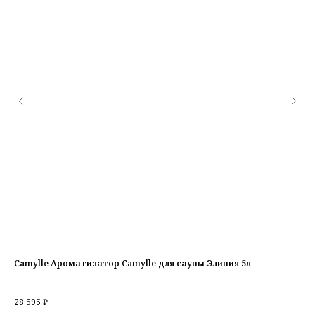
Camylle Ароматизатор Camylle для сауны Элиния 5л
Че
ьный
28 595
₽
2 5