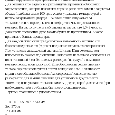
Для решения этой задачи мы рекомендуем применять облицовки
закрытого типа, которые позволяют хорошо раскалить камни в закрытом
объеме
(
прибавка около 100 градусов) и управлять температурой в
парной открыванием дверцы. При этом тепло излучаемое от
талькомагнезита гораздо мягче и комфортнее чем от раскаленного
металла. На растопку печи в облицовке вы затратите 1,5−2 часа, но
даже после прогорания дров можно будет на протяжении 4−5 часов
принимать банные процедуры.
Для каждой облицовки предусмотрена возможность верхнего или
бокового подключения
(
вариант подключения указывайте при заказе).
При установке дымоходной системы Шидель Юни рекомендуем
использовать боковое подключение. Облицовка из змеевика собирается из
плит толщиной 4 см без клеевых растворов "на сухую" с помощью
металлических закладных скоб. Для облицовок из серпентинита и
талькохлорита используются плиты толщиной 5 см. В отличие от
кирпичного обклада облицовки "многоразовые", они с легкостью
разбирается для замены печи или для установки в другом месте.
Внимание, цена указана только за камень. Дверка, короб для камней
(
при
необходимости) и труба приобретаются дополнительно.
Парьтесь правильно и с удовольствием.
Ш x Г x В: 480×670×830 мм
Вес: 570 кг
В: 1200 мм