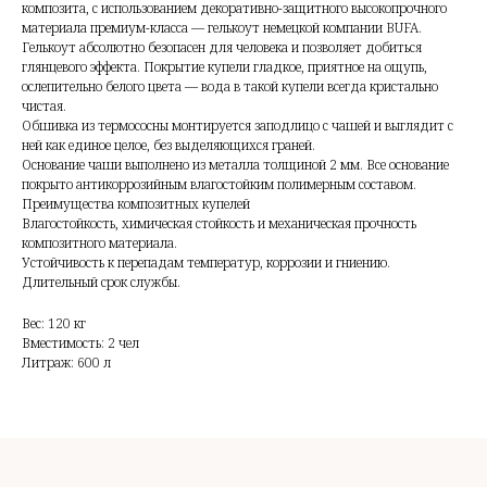
композита, с использованием декоративно-защитного высокопрочного
материала премиум-класса — гелькоут немецкой компании BUFA.
Гелькоут абсолютно безопасен для человека и позволяет добиться
глянцевого эффекта. Покрытие купели гладкое, приятное на ощупь,
ослепительно белого цвета — вода в такой купели всегда кристально
чистая.
Обшивка из термососны монтируется заподлицо с чашей и выглядит с
ней как единое целое, без выделяющихся граней.
Основание чаши выполнено из металла толщиной 2 мм. Все основание
покрыто антикоррозийным влагостойким полимерным составом.
Преимущества композитных купелей
Влагостойкость, химическая стойкость и механическая прочность
композитного материала.
Устойчивость к перепадам температур, коррозии и гниению.
Длительный срок службы.
Вес: 120 кг
Вместимость: 2 чел
Литраж: 600 л