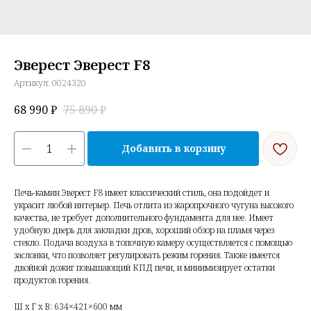
Эверест Эверест F8
Артикул:
0024320
68 990
₽
75 890
₽
Добавить в корзину
Печь-камин Эверест F8 имеет классический стиль, она подойдет и
украсит любой интерьер. Печь отлита из жаропрочного чугуна высокого
качества, не требует дополнительного фундамента для нее. Имеет
удобную дверь для закладки дров, хороший обзор на пламя через
стекло. Подача воздуха в топочную камеру осуществляется с помощью
заслонки, что позволяет регулировать режим горения. Также имеется
двойной дожиг повышающий КПД печи, и минимизирует остатки
продуктов горения.
Ш x Г x В: 634×421×600 мм