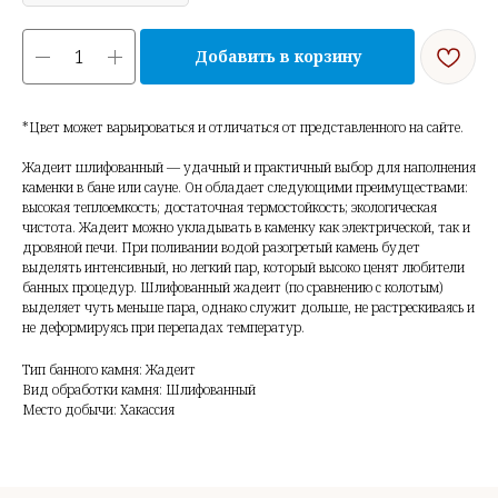
Добавить в корзину
*Цвет может варьироваться и отличаться от представленного на сайте.
Жадеит шлифованный — удачный и практичный выбор для наполнения
каменки в бане или сауне. Он обладает следующими преимуществами:
высокая теплоемкость; достаточная термостойкость; экологическая
чистота. Жадеит можно укладывать в каменку как электрической, так и
дровяной печи. При поливании водой разогретый камень будет
выделять интенсивный, но легкий пар, который высоко ценят любители
банных процедур. Шлифованный жадеит (по сравнению с колотым)
выделяет чуть меньше пара, однако служит дольше, не растрескиваясь и
не деформируясь при перепадах температур.
Тип банного камня: Жадеит
Вид обработки камня: Шлифованный
Место добычи: Хакассия