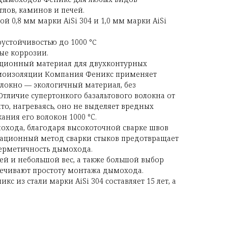
тлов, каминов и печей.
й 0,8 мм марки AiSi 304 и 1,0 мм марки AiSi
устойчивостью до 1000 °С
ые коррозии.
ционный материал для двухконтурных
рмоизоляции Компания Феникс применяет
олокно — экологичный материал, без
Отличие супертонкого базальтового волокна от
что, нагреваясь, оно не выделяет вредных
кания его волокон 1000 °C.
охода, благодаря высокоточной сварке швов
вационный метод сварки стыков предотвращает
герметичность дымохода.
ей и небольшой вес, а также большой выбор
печивают простоту монтажа дымохода.
с из стали марки AiSi 304 составляет 15 лет, а