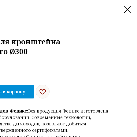
для кронштейна
го Ø300
 в корзину
дов Феникс:
Вся продукция Феникс изготовлена
оборудовании. Современные технологии,
стве дымоходов, позволяют добиться
дтвержденного сертификатами.
дымоходов Феникс для любых видов