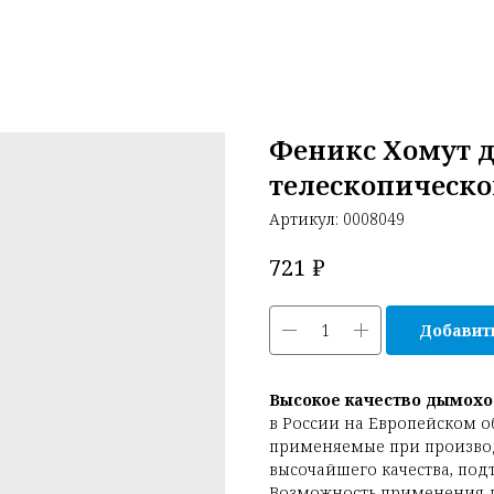
Феникс Хомут 
телескопическо
Артикул:
0008049
₽
721
Добавить
Высокое качество дымохо
в России на Европейском 
применяемые при производ
высочайшего качества, по
Возможность применения 