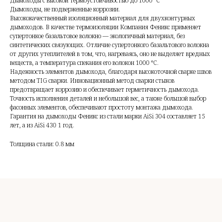
Дымоходы с высокой термоустойчивостью до 1000 °С
Дымоходы, не подверженные коррозии.
Высококачественный изоляционный материал для двухконтурных
дымоходов. В качестве термоизоляции Компания Феникс применяет
супертонкое базальтовое волокно — экологичный материал, без
синтетических связующих. Отличие супертонкого базальтового волокна
от других утеплителей в том, что, нагреваясь, оно не выделяет вредных
веществ, а температура спекания его волокон 1000 °C.
Надежность элементов дымохода, благодаря высокоточной сварке швов
методом TIG сварки. Инновационный метод сварки стыков
предотвращает коррозию и обеспечивает герметичность дымохода.
Точность исполнения деталей и небольшой вес, а также большой выбор
фасонных элементов, обеспечивают простоту монтажа дымохода.
Гарантия на дымоходы Феникс из стали марки AiSi 304 составляет 15
лет, а из AiSi 430 1 год.
Толщина стали: 0.8 мм