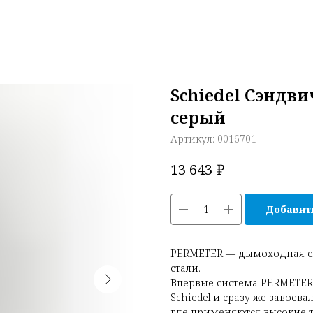
Schiedel Сэндви
серый
Артикул:
0016701
₽
13 643
Добавить
PERMETER — дымоходная с
стали.
Впервые система PERMETE
Schiedel и сразу же завоев
где применяются высокие т