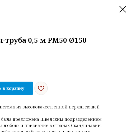
ч-труба 0,5 м РМ50 Ø150
 в корзину
истема из высококачественной нержавеющей
R была предложена Шведским подразделением
ала любовь и признание в странах Скандинавии,
ребования по безопасности и стандартам