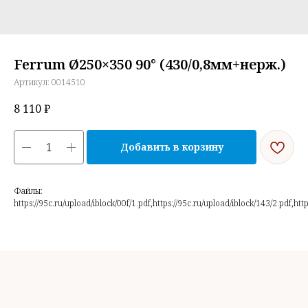
Ferrum Ø250×350 90° (430/0,8мм+нерж.)
Артикул:
0014510
8 110
₽
Добавить в корзину
Файлы:
https://95c.ru/upload/iblock/00f/1.pdf,https://95c.ru/upload/iblock/143/2.pdf,htt