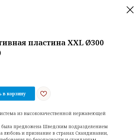
ативная пластина XXL Ø300
)
 в корзину
истема из высококачественной нержавеющей
R была предложена Шведским подразделением
ала любовь и признание в странах Скандинавии,
ребования по безопасности и стандартам