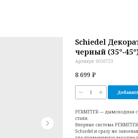
Schiedel Декор
черный (35°-45°
Артикул:
0016723
₽
8 699
Добавить
PERMETER — дымоходная с
стали.
Впервые система PERMETE
Schiedel и сразу же завоев
где применяются высокие т