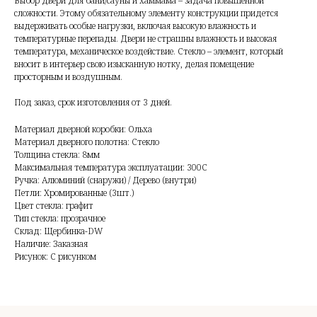
Выбор двери для бани/сауны и хаммама – задача повышенной
сложности. Этому обязательному элементу конструкции придется
выдерживать особые нагрузки, включая высокую влажность и
температурные перепады. Двери не страшны влажность и высокая
температура, механическое воздействие. Стекло – элемент, который
вносит в интерьер свою изысканную нотку, делая помещение
просторным и воздушным.
Под заказ, срок изготовления от 3 дней.
Материал дверной коробки: Ольха
Материал дверного полотна: Стекло
Толщина стекла: 8мм
Максимальная температура эксплуатации: 300С
Ручка: Алюминий (снаружи) / Дерево (внутри)
Петли: Хромированные (3шт.)
Цвет стекла: графит
Тип стекла: прозрачное
Склад: Щербинка-DW
Наличие: Заказная
Рисунок: С рисунком