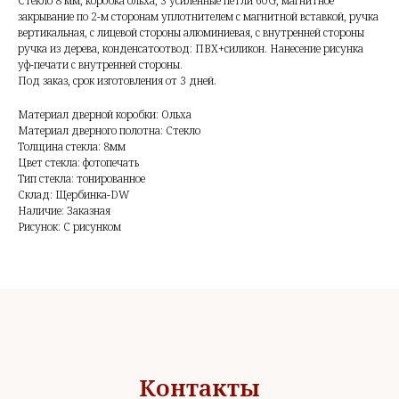
Стекло 8 мм, коробка ольха, 3 усиленные петли 60G, магнитное
закрывание по 2-м сторонам уплотнителем с магнитной вставкой, ручка
вертикальная, с лицевой стороны алюминиевая, с внутренней стороны
ручка из дерева, конденсатоотвод: ПВХ+силикон. Нанесение рисунка
уф-печати с внутренней стороны.
Под заказ, срок изготовления от 3 дней.
Материал дверной коробки: Ольха
Материал дверного полотна: Стекло
Толщина стекла: 8мм
Цвет стекла: фотопечать
Тип стекла: тонированное
Склад: Щербинка-DW
Наличие: Заказная
Рисунок: С рисунком
Контакты