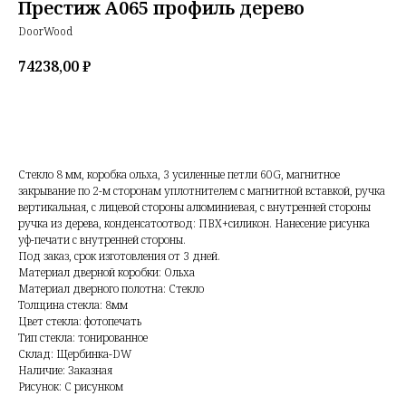
Престиж А065 профиль дерево
DoorWood
74238,00
₽
Добавить в корзину
Стекло 8 мм, коробка ольха, 3 усиленные петли 60G, магнитное
закрывание по 2-м сторонам уплотнителем с магнитной вставкой, ручка
вертикальная, с лицевой стороны алюминиевая, с внутренней стороны
ручка из дерева, конденсатоотвод: ПВХ+силикон. Нанесение рисунка
уф-печати с внутренней стороны.
Под заказ, срок изготовления от 3 дней.
Материал дверной коробки: Ольха
Материал дверного полотна: Стекло
Толщина стекла: 8мм
Цвет стекла: фотопечать
Тип стекла: тонированное
Склад: Щербинка-DW
Наличие: Заказная
Рисунок: С рисунком