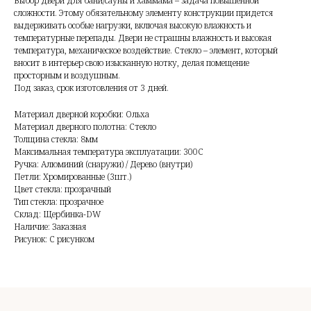
Выбор двери для бани/сауны и хаммама – задача повышенной
сложности. Этому обязательному элементу конструкции придется
выдерживать особые нагрузки, включая высокую влажность и
температурные перепады. Двери не страшны влажность и высокая
температура, механическое воздействие. Стекло – элемент, который
вносит в интерьер свою изысканную нотку, делая помещение
просторным и воздушным.
Под заказ, срок изготовления от 3 дней.
Материал дверной коробки: Ольха
Материал дверного полотна: Стекло
Толщина стекла: 8мм
Максимальная температура эксплуатации: 300С
Ручка: Алюминий (снаружи) / Дерево (внутри)
Петли: Хромированные (3шт.)
Цвет стекла: прозрачный
Тип стекла: прозрачное
Склад: Щербинка-DW
Наличие: Заказная
Рисунок: С рисунком