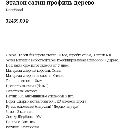
Эталон сатин профиль дерево
DoorWood
32439,00
₽
Добавить в корзину
Двери Эталон без порога стекло 10 мм, коробка осина, 3 петли 60G,
ручка магнит с виброгасителем комбинированная алюминий + дерево.
Под заказ, срок изготовления от 3 дней.
Материал дверной коробки: Осина
Материал дверного полотна: Стекло
Толщина стекла: 10мм
Цвет стекла: сатин (белый)
Тип стекла: матовое
Петли: 60G алюминиевые усиленные 3 шт.
Порог: Дверь изготавливается БЕЗ нижнего порога
Ручка: Алюминий (снаружи) / Дерево (внутри)
Замок: 2 магнита
Склад: Щербинка-DW
Наличие: Заказная
Рисунок: Без рисунка