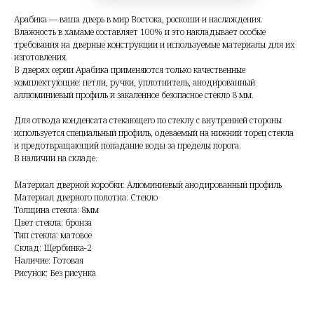
Арабика — ваша дверь в мир Востока, роскоши и наслаждения.
Влажность в хамаме составляет 100% и это накладывает особые
требования на дверные конструкции и используемые материалы для их
изготовления.
В дверях серии Арабика применяются только качественные
комплектующие: петли, ручки, уплотнитель, анодированный
аллюминиевый профиль и закаленное безопасное стекло 8 мм.
Для отвода конденсата стекающего по стеклу с внутренней стороны
используется специальный профиль, одеваемый на нижний торец стекла
и предотвращающий попадание воды за пределы порога.
В наличии на складе.
Материал дверной коробки: Алюминиевый анодированный профиль
Материал дверного полотна: Стекло
Толщина стекла: 8мм
Цвет стекла: бронза
Тип стекла: матовое
Склад: Щербинка-2
Наличие: Готовая
Рисунок: Без рисунка