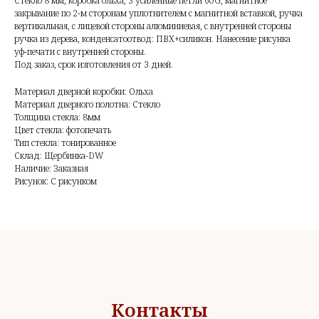
Стекло 8 мм, коробка ольха, 3 усиленные петли 60G, магнитное
закрывание по 2-м сторонам уплотнителем с магнитной вставкой, ручка
вертикальная, с лицевой стороны алюминиевая, с внутренней стороны
ручка из дерева, конденсатоотвод: ПВХ+силикон. Нанесение рисунка
уф-печати с внутренней стороны.
Под заказ, срок изготовления от 3 дней.
Материал дверной коробки: Ольха
Материал дверного полотна: Стекло
Толщина стекла: 8мм
Цвет стекла: фотопечать
Тип стекла: тонированное
Склад: Щербинка-DW
Наличие: Заказная
Рисунок: С рисунком
Контакты