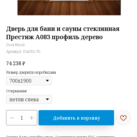
Дверь для бани и сауны стеклянная
Престиж А083 профиль дерево
DoorWood
Артикул:
ПА083-70
74 238
₽
Размер двери(по коробке),мм
Открывание
Добавить в корзину