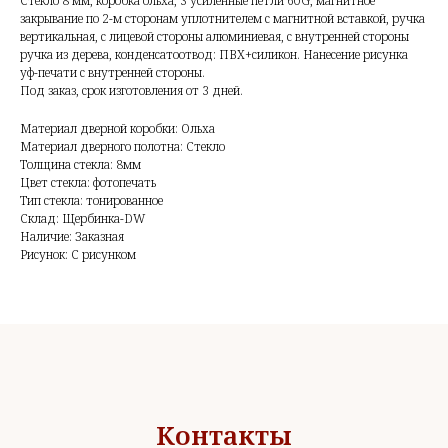
Стекло 8 мм, коробка ольха, 3 усиленные петли 60G, магнитное
закрывание по 2-м сторонам уплотнителем с магнитной вставкой, ручка
вертикальная, с лицевой стороны алюминиевая, с внутренней стороны
ручка из дерева, конденсатоотвод: ПВХ+силикон. Нанесение рисунка
уф-печати с внутренней стороны.
Под заказ, срок изготовления от 3 дней.
Материал дверной коробки: Ольха
Материал дверного полотна: Стекло
Толщина стекла: 8мм
Цвет стекла: фотопечать
Тип стекла: тонированное
Склад: Щербинка-DW
Наличие: Заказная
Рисунок: С рисунком
Контакты