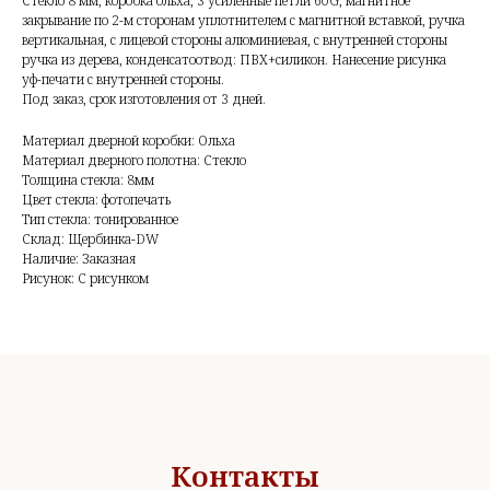
Стекло 8 мм, коробка ольха, 3 усиленные петли 60G, магнитное
закрывание по 2-м сторонам уплотнителем с магнитной вставкой, ручка
вертикальная, с лицевой стороны алюминиевая, с внутренней стороны
ручка из дерева, конденсатоотвод: ПВХ+силикон. Нанесение рисунка
уф-печати с внутренней стороны.
Под заказ, срок изготовления от 3 дней.
Материал дверной коробки: Ольха
Материал дверного полотна: Стекло
Толщина стекла: 8мм
Цвет стекла: фотопечать
Тип стекла: тонированное
Склад: Щербинка-DW
Наличие: Заказная
Рисунок: С рисунком
Контакты