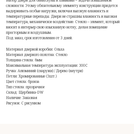
Выбор двери для бани/сауны и хаммама – задача повышенной
сложности. Этому обязательному элементу конструкции придется
выдерживать особые нагрузки, включая высокую влажность и
температурные перепады. Двери не страшны влажность и высокая
температура, механическое воздействие. Стекло – элемент, который
вносит в интерьер свою изысканную нотку, делая помещение
просторным и воздушным.
Под заказ, срок изготовления от 3 дней.
Материал дверной коробки: Ольха
Материал дверного полотна: Стекло
Толщина стекла: 8мм
Максимальная температура эксплуатации: 300С
Ручка: Алюминий (снаружи) / Дерево (внутри)
Петли: Хромированные (3шт.)
Цвет стекла: бронза
Тип стекла: прозрачное
Склад: Щербинка-DW
Наличие: Заказная
Рисунок: С рисунком