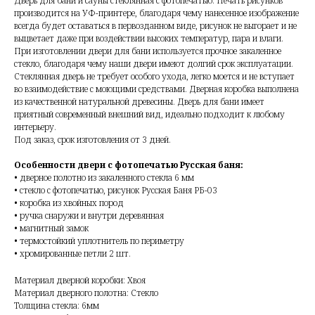
Дверь для бани и сауны стеклянная с фотопечатью. Печать рисунков
производится на УФ-принтере, благодаря чему нанесенное изображение
всегда будет оставаться в первозданном виде, рисунок не выгорает и не
выцветает даже при воздействии высоких температур, пара и влаги.
При изготовлении двери для бани используется прочное закаленное
стекло, благодаря чему наши двери имеют долгий срок эксплуатации.
Стеклянная дверь не требует особого ухода, легко моется и не вступает
во взаимодействие с моющими средствами. Дверная коробка выполнена
из качественной натуральной древесины. Дверь для бани имеет
приятный современный внешний вид, идеально подходит к любому
интерьеру.
Под заказ, срок изготовления от 3 дней.
Особенности двери с фотопечатью Русская баня:
• дверное полотно из закаленного стекла 6 мм
• стекло с фотопечатью, рисунок Русская Баня РБ-03
• коробка из хвойных пород
• ручка снаружи и внутри деревянная
• магнитный замок
• термостойкий уплотнитель по периметру
• хромированные петли 2 шт.
Материал дверной коробки: Хвоя
Материал дверного полотна: Стекло
Толщина стекла: 6мм