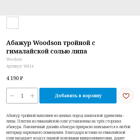
Абажур Woodson тройной с
гималайской солью липа
Woodson
Артикул:
WA14
4 190
₽
Добавить в корзину
Абажур тройной выполнен из ценных пород кавказской древесины -
липы. Плитки из гималайской соли установлены на трёх сторонах
абажура. Лаконичный дизайн абажура прекрасно вписывается в любой
интерьер парильного помещения. Благодаря вставке из гималайской
соли насыщает воздух парной полезными микроэлементами, дарит